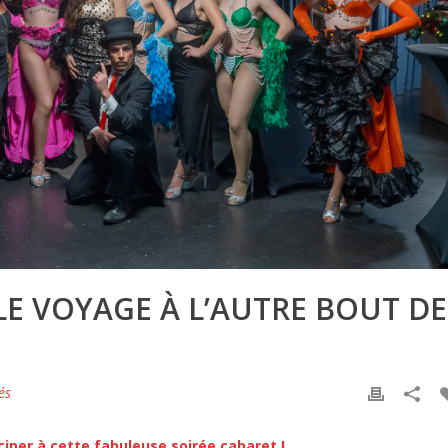
 LE VOYAGE À L’AUTRE BOUT DE
és
ciper à cette fabuleuse soirée cabaret !