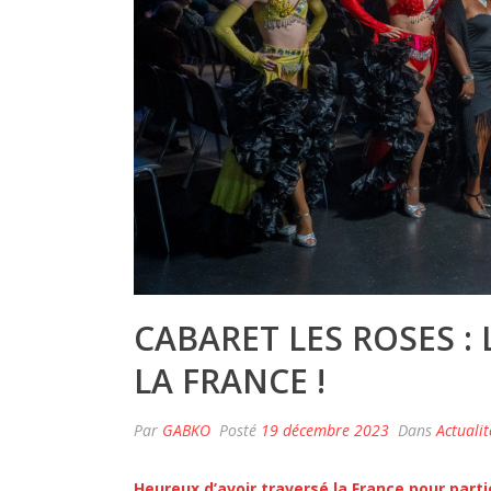
CABARET LES ROSES :
LA FRANCE !
Par
GABKO
Posté
19 décembre 2023
Dans
Actualit
Heureux d’avoir traversé la France pour parti