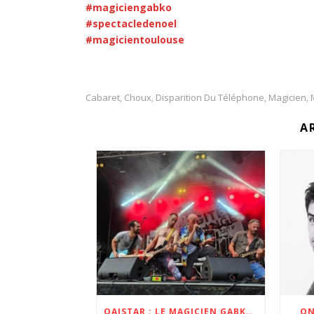
#magiciengabko
#spectacledenoel
#magicientoulouse
Cabaret
Choux
Disparition Du Téléphone
Magicien
,
,
,
,
A
OAISTAR : LE MAGICIEN GABKO DEVIENT LEUR BATTEUR POUR L’ALBUM ET LA TOURNÉE ZOBI 2023 ET 2024
ON