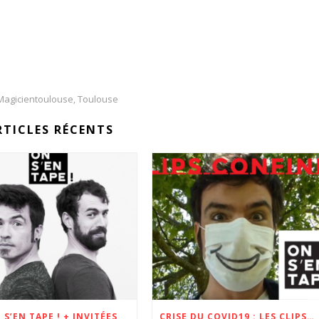
Magicientoulouse
Toulouse
,
RTICLES RÉCENTS
 S’EN TAPE ! + INVITÉES
CRISE DU COVID19 : LES CLIPS CONFINÉS MÊLANT MUSIQUE ET MAGIE !