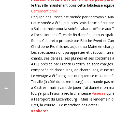
Je travaille maintenant pour cette fabuleuse équipe
Carrément prod
L’équipe des Roses est menée par l’incroyable Auréli
Cette soirée a été un succès, voici l’article écrit par l
« Salle comble pour la soirée cabaret offerte aux T
A l’occasion des fêtes de fin d’année, la municipali
Roses Cabaret » proposé par Bibiche Event et Carr
Christophe Froehlicher, adjoint au Maire en charge 
Les spectateurs ont pu apprécier et découvrir un s
chants, ses danses, ses plumes et ses costumes au
ATEJ, présidé par Franck Dietrich, se sont chargés
composée de danseuses, de chanteuses, d’une trapéz
Le voyage a été long, surtout qu’en ce mois de dé
Terville (à côté du Luxembourg) a demandé pas mal 
à Castres, mais avant de jouer, j’ai donné mon maté
tôt, j’ai pris l’avion avec la chanteuse
Vanessa
qui a
à l’aéroport du Luxembourg… Mais le lendemain du s
Bref, la course… Le marathon des dates !
#cabaret