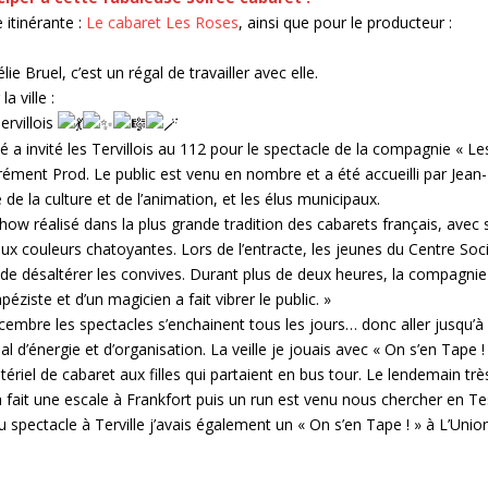
 itinérante :
Le cabaret Les Roses
, ainsi que pour le producteur :
e Bruel, c’est un régal de travailler avec elle.
a ville :
ervillois
té a invité les Tervillois au 112 pour le spectacle de la compagnie « Le
ément Prod. Le public est venu en nombre et a été accueilli par Jean-
de la culture et de l’animation, et les élus municipaux.
how réalisé dans la plus grande tradition des cabarets français, avec 
x couleurs chatoyantes. Lors de l’entracte, les jeunes du Centre Soci
 de désaltérer les convives. Durant plus de deux heures, la compagnie
iste et d’un magicien a fait vibrer le public. »
cembre les spectacles s’enchainent tous les jours… donc aller jusqu’à
d’énergie et d’organisation. La veille je jouais avec « On s’en Tape !
riel de cabaret aux filles qui partaient en bus tour. Le lendemain trè
 fait une escale à Frankfort puis un run est venu nous chercher en Te
pectacle à Terville j’avais également un « On s’en Tape ! » à L’Unio