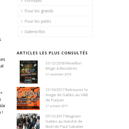
Formules
Pour les grands
Pour les petits
Galerie/Bio
s
ARTICLES LES PLUS CONSULTÉS
ses
31/12/2018 Réveillon
al
Magic à Bessières
21 novembre 2018
31/10/2017 Retrouvez la
 »
magie de Gabko au V&B
s
de Purpan
sla
31 octobre 2017
n !
07/12/2017 Magicien
Gabko au marché de
Noël de Paul Sabatier