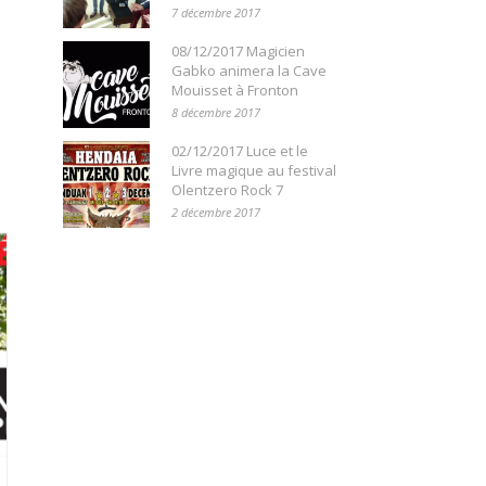
7 décembre 2017
08/12/2017 Magicien
Gabko animera la Cave
Mouisset à Fronton
8 décembre 2017
02/12/2017 Luce et le
Livre magique au festival
Olentzero Rock 7
2 décembre 2017