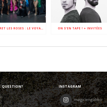
CABARET LES ROSES : LE VOYAGE À L’AUTRE BOUT DE LA FRANCE !
ON S’EN TAPE ! + INVITÉES
E QUESTION?
INSTAGRAM
magiciengabko