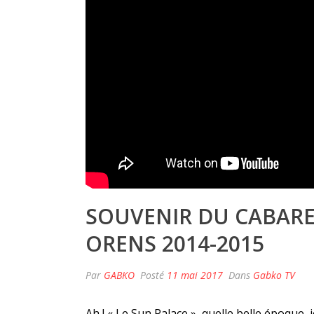
SOUVENIR DU CABARET
ORENS 2014-2015
Par
GABKO
Posté
11 mai 2017
Dans
Gabko TV
Ah ! « Le Sun Palace », quelle belle époque, j