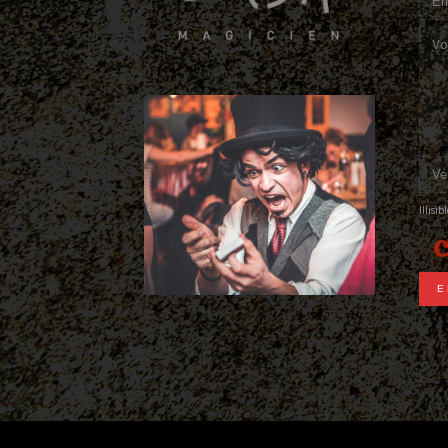
Illisi
E