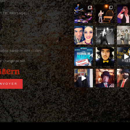
ble? Changer de mot.
NVOYER