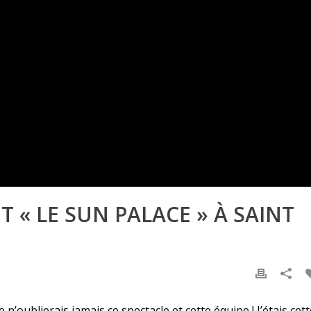
 « LE SUN PALACE » À SAINT
e n’oublierais jamais ce spectacle et cette équipe ! J’étais cet