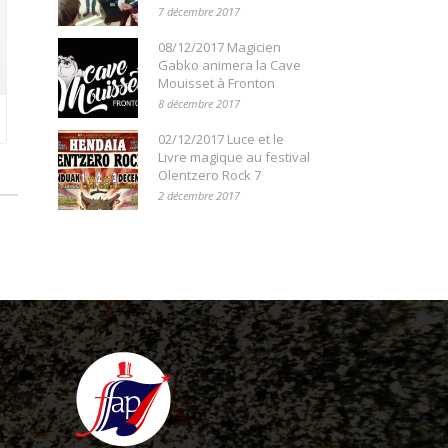
7 décembre 2017
08/12/2017 Magicien
Gabko animera la Cave
Mouisset à Fronton
8 décembre 2017
02/12/2017 Luce et le
Livre magique au festival
Olentzero Rock 7
2 décembre 2017