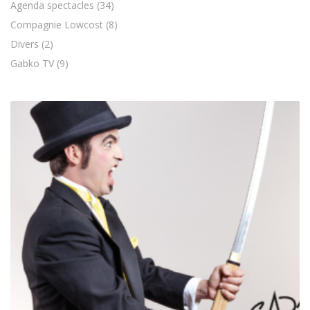
Agenda spectacles
(34)
Compagnie Lowcost
(8)
Divers
(2)
Gabko TV
(9)