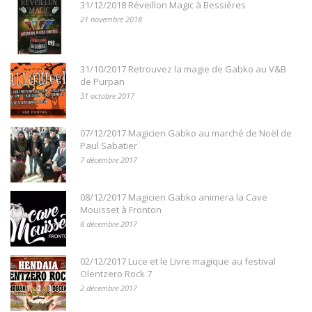
31/12/2018 Réveillon Magic à Bessières
21 novembre 2018
31/10/2017 Retrouvez la magie de Gabko au V&B
de Purpan
31 octobre 2017
07/12/2017 Magicien Gabko au marché de Noël de
Paul Sabatier
7 décembre 2017
08/12/2017 Magicien Gabko animera la Cave
Mouisset à Fronton
8 décembre 2017
02/12/2017 Luce et le Livre magique au festival
Olentzero Rock 7
2 décembre 2017