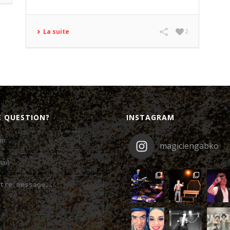
La suite
2
E QUESTION?
INSTAGRAM
magiciengabko