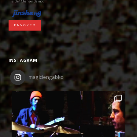
Illisible? Changer de mot.
ENVOYER
INSTAGRAM
magiciengabko