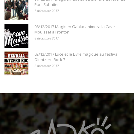
Paul Sabatier
7 décembre 2017
08/12/2017 Magicien Gabko animera la Cave
Mouisset à Fronton
8 décembre 2017
02/12/2017 Luce et le Livre magique au festival
Olentzero Rock 7
2 décembre 2017