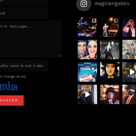
magiciengabko
ble? Changer de mot.
NVOYER