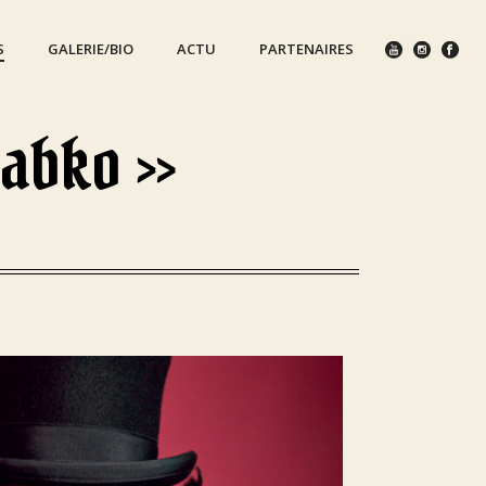
S
GALERIE/BIO
ACTU
PARTENAIRES
Gabko »