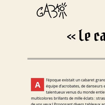
« Le c
l’époque existait un cabaret gran
A
équipe d’acrobates, de danseurs e
talentueux venus du monde entie
multicolores brillants de mille éclats : stras
de vos yeux ! Proposant divers tableaux a