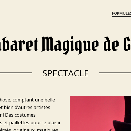
FORMULE
abaret Magique de 
SPECTACLE
diose, comptant une belle
t bien d’autres artistes
r ! Des costumes
s et paillettes pour le plaisir
nimés, originaux, magiques,