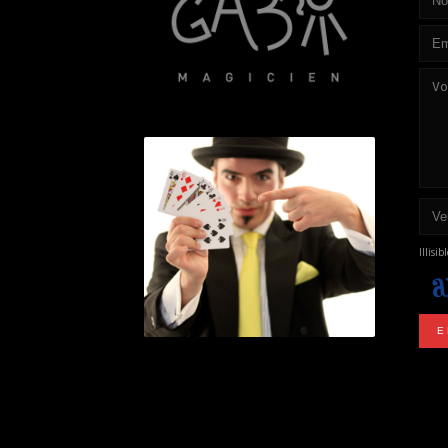
Illisi
E