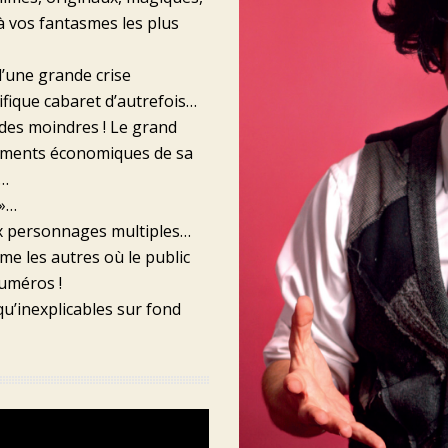
 à vos fantasmes les plus
’une grande crise
nifique cabaret d’autrefois…
 des moindres ! Le grand
ciements économiques de sa
n…
 »…
 personnages multiples…
e les autres où le public
numéros !
u’inexplicables sur fond