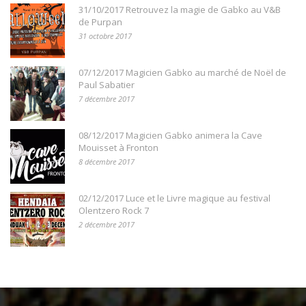
31/10/2017 Retrouvez la magie de Gabko au V&B
de Purpan
31 octobre 2017
07/12/2017 Magicien Gabko au marché de Noël de
Paul Sabatier
7 décembre 2017
08/12/2017 Magicien Gabko animera la Cave
Mouisset à Fronton
8 décembre 2017
02/12/2017 Luce et le Livre magique au festival
Olentzero Rock 7
2 décembre 2017