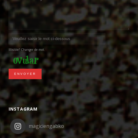
Illisible? Changer de mot.
ENVOYER
INSTAGRAM
magiciengabko