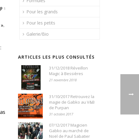
Formules
1
Pour les grands
Pour les petits
».
Galerie/Bio
:
ARTICLES LES PLUS CONSULTÉS
31/12/2018 Réveillon
Magic à Bessières
21 novembre 2018
31/10/2017 Retrouvez la
magie de Gabko au V&B
de Purpan
pas
31 octobre 2017
07/12/2017 Magicien
Gabko au marché de
Noël de Paul Sabatier