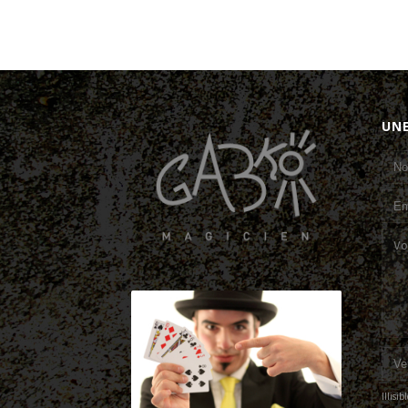
UN
Illisi