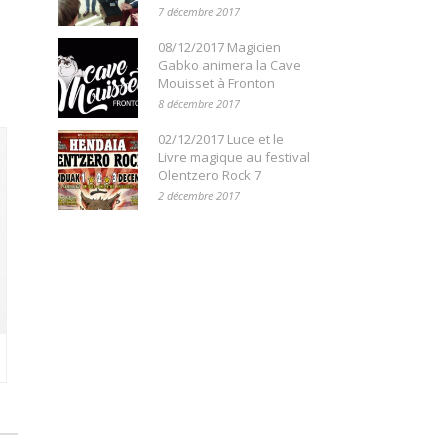
7 décembre 2017
08/12/2017 Magicien
Gabko animera la Cave
Mouisset à Fronton
8 décembre 2017
02/12/2017 Luce et le
Livre magique au festival
Olentzero Rock 7
2 décembre 2017