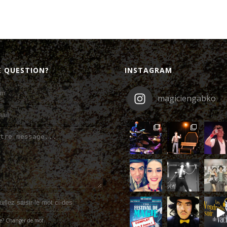
E QUESTION?
INSTAGRAM
magiciengabko
ble? Changer de mot.