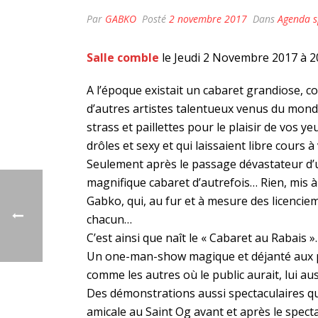
Par
GABKO
Posté
2 novembre 2017
Dans
Agenda s
Salle comble
le Jeudi 2 Novembre 2017 à 20h
A l’époque existait un cabaret grandiose, c
d’autres artistes talentueux venus du monde 
strass et paillettes pour le plaisir de vos 
drôles et sexy et qui laissaient libre cours
Seulement après le passage dévastateur d’un
magnifique cabaret d’autrefois… Rien, mis 
Gabko, qui, au fur et à mesure des licenci
chacun…
C’est ainsi que naît le « Cabaret au Rabais »
Un one-man-show magique et déjanté aux 
comme les autres où le public aurait, lui aus
Des démonstrations aussi spectaculaires qu’
amicale au Saint Og avant et après le specta