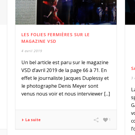
LES FOLIES FERMIÈRES SUR LE
MAGAZINE VSD
4 avril 2019
Un bel article est paru sur le magazine
S
VSD d’avril 2019 de la page 66 à 71. En
effet le journaliste Jacques Duplessy et
3 
le photographe Denis Meyer sont
L
venus nous voir et nous interviewer [...]
s
G
v
La suite
1
c
l’