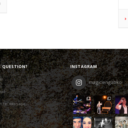
3
E QUESTION?
INSTAGRAM
magiciengabko