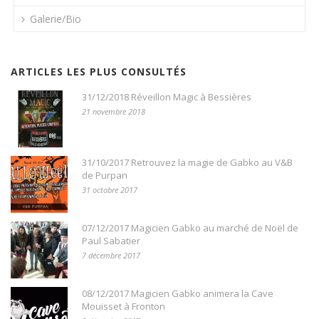
Galerie/Bio
ARTICLES LES PLUS CONSULTÉS
31/12/2018 Réveillon Magic à Bessières
21 novembre 2018
31/10/2017 Retrouvez la magie de Gabko au V&B
de Purpan
31 octobre 2017
07/12/2017 Magicien Gabko au marché de Noël de
Paul Sabatier
7 décembre 2017
08/12/2017 Magicien Gabko animera la Cave
Mouisset à Fronton