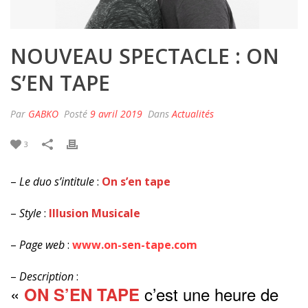
NOUVEAU SPECTACLE : ON
S’EN TAPE
Par
GABKO
Posté
9 avril 2019
Dans
Actualités
3
–
Le duo s’intitule
:
On s’en tape
–
Style
:
Illusion Musicale
–
Page web
:
www.on-sen-tape.com
–
Description
:
«
c’est une heure de
ON S’EN TAPE